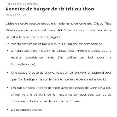
RECETTES DE CUISINE
Recette de burger de riz frit au thon
20 MARS 2022
L’idée de cette recette découle simplement de celle des Crispy Rice
Bites que vous pouvez retrouver
ici
. Vous pouvez utiliser ce même
riz frit à la place d’un pain Burger !
La recette est simple et facile à faire. Le Burger est composé de :
2 « galettes » ou « bun » de Crispy Rice (même procédé que la
recette précédente mais j’ai utilisé un bol pour la
forme/découpe).
Une sauce à base de shoyu, wasabi, citron vert et jaune d’œuf
que l’on badigeonne sur la partie intérieure des galettes de riz.
On fait un steak haché de thon avec des zestes de Combava (ou
citron vert à défaut), de la mayonnaise japonaise, du jus de
citron vert, du shoyu et de la sriracha fumée.
De la cébette ciselée.