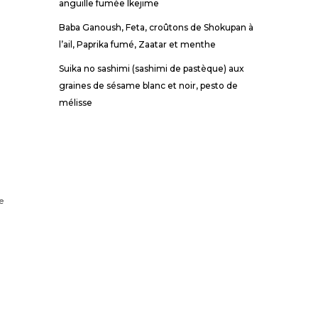
anguille fumée Ikejime
Baba Ganoush, Feta, croûtons de Shokupan à
l’ail, Paprika fumé, Zaatar et menthe
Suika no sashimi (sashimi de pastèque) aux
graines de sésame blanc et noir, pesto de
mélisse
e
e