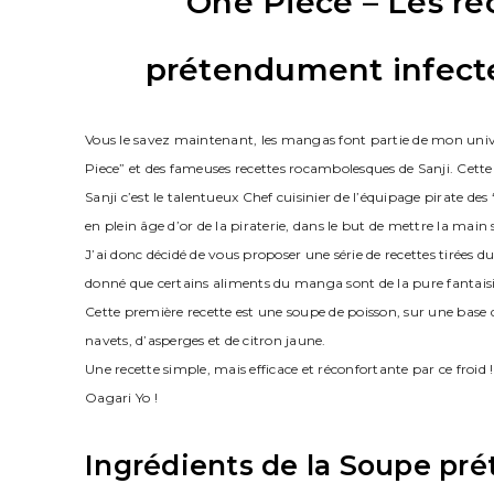
One Piece – Les rec
prétendument infecte
Vous le savez maintenant, les mangas font partie de mon uni
Piece” et des fameuses recettes rocambolesques de Sanji. Cette r
Sanji c’est le talentueux Chef cuisinier de l’équipage pirate 
en plein âge d’or de la piraterie, dans le but de mettre la main s
J’ai donc décidé de vous proposer une série de recettes tirée
donné que certains aliments du manga sont de la pure fantaisi
Cette première recette est une soupe de poisson, sur une base
navets, d’asperges et de citron jaune.
Une recette simple, mais efficace et réconfortante par ce froid !
Oagari Yo !
Ingrédients de la Soupe pre