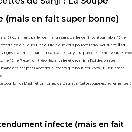
ettes de Sanji : La Soupe
 (mais en fait super bonne)
vers. Et comment parler de manga sans parler de l’incontournable “One
ecette est d’ailleurs tirée du livre que vous pouvez retrouver sur ce
lien.
des “Mugiwara”, mené par leur capitaine Luffy, qui parcourt le Nouveau Mond
ur le “One Piece”, un trésor légendaire et devenir le Roi des pirates.
s du manga et adaptées avec des aliments que nous pouvons utiliser (étant
e).
 de bouillon de Dashi et un fumet de Daurade. Cette soupe est agrémentée d
́tendument infecte (mais en fait