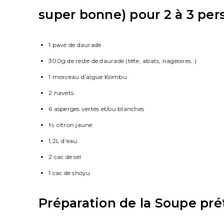
super bonne) pour 2 à 3 pe
1 pavé de daurade
300g de reste de daurade (tête, abats, nageoires..)
1 morceau d’algue Kombu
2 navets
6 asperges vertes et/ou blanches
½ citron jaune
1,2L d’eau
2 cac de sel
1 cac de shoyu
Préparation de la Soupe pre