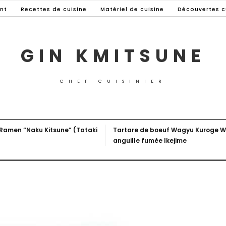
nt
Recettes de cuisine
Matériel de cuisine
Découvertes c
GIN KMITSUNE
CHEF CUISINIER
 Ramen “Naku Kitsune” (Tataki
Tartare de boeuf Wagyu Kuroge W
anguille fumée Ikejime