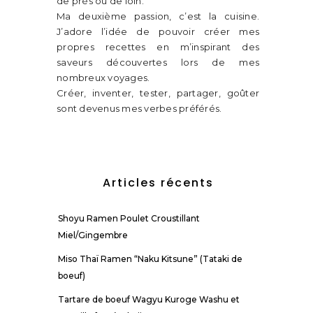
de près ou de loin.
Ma deuxième passion, c’est la cuisine.
J’adore l’idée de pouvoir créer mes
propres recettes en m’inspirant des
saveurs découvertes lors de mes
nombreux voyages.
Créer, inventer, tester, partager, goûter
sont devenus mes verbes préférés.
Articles récents
Shoyu Ramen Poulet Croustillant
Miel/Gingembre
Miso Thaï Ramen “Naku Kitsune” (Tataki de
boeuf)
Tartare de boeuf Wagyu Kuroge Washu et