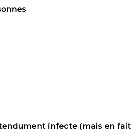
rsonnes
́tendument infecte (mais en fait