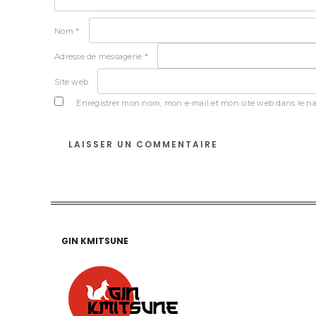
Nom
*
Adresse de messagerie
*
Site web
Enregistrer mon nom, mon e-mail et mon site web dans le n
GIN KMITSUNE