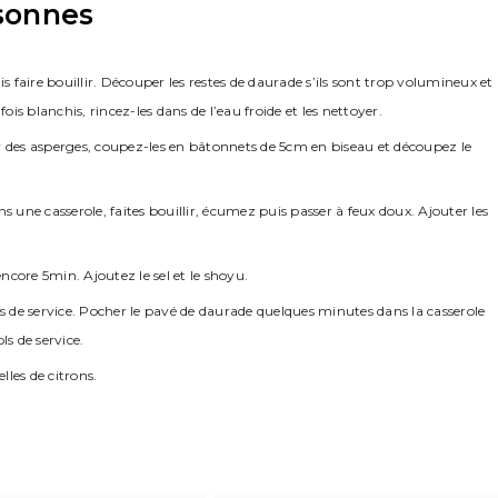
rsonnes
aire bouillir. Découper les restes de daurade s’ils sont trop volumineux et
is blanchis, rincez-les dans de l’eau froide et les nettoyer.
eur des asperges, coupez-les en bâtonnets de 5cm en biseau et découpez le
ns une casserole, faites bouillir, écumez puis passer à feux doux. Ajouter les
ncore 5min. Ajoutez le sel et le shoyu.
ols de service. Pocher le pavé de daurade quelques minutes dans la casserole
s de service.
elles de citrons.